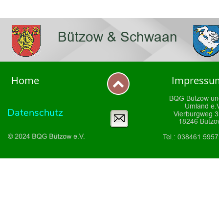
Bützow & Schwaan
Home
Impressu
BQG Bützow un
Umland e.V
Datenschutz
Vierburgweg 
18246 Bützo
Tel.: 038461 595