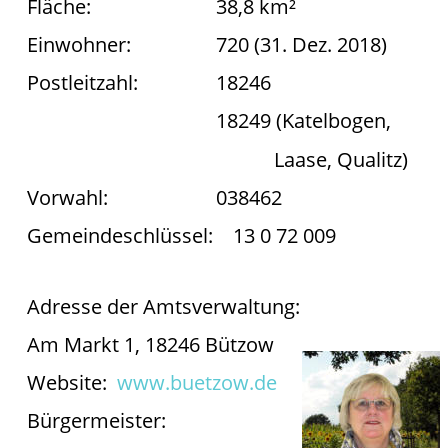
Fläche: 
38,8 km²
Einwohner:
720 (31. Dez. 2018)
Postleitzahl:
18246
18249 (Katelbogen,
    Laase, Qualitz)
Vorwahl:
038462
Gemeindeschlüssel:    13 0 72 009
Adresse der Amtsverwaltung:          
Am Markt 1, 18246 Bützow
Website:  
www.buetzow.de
Bürgermeister: