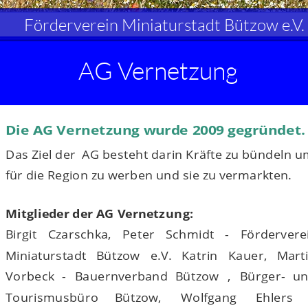
Förderverein Miniaturstadt Bützow e.V.
AG Vernetzung 
Die AG Vernetzung wurde 2009 gegründet.
Das Ziel der  AG besteht darin Kräfte zu bündeln u
für die Region zu werben und sie zu vermarkten.
Mitglieder der AG Vernetzung:
Birgit
Czarschka,
Peter
Schmidt
-
Fördervere
Miniaturstadt
Bützow
e.V.
Katrin
Kauer,
Marti
Vorbeck
-
Bauernverband
Bützow
,
Bürger-
un
Tourismusbüro
Bützow,
Wolfgang
Ehlers