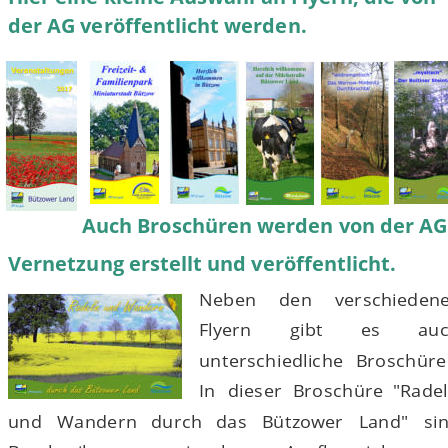
der AG veröffentlic
ht werden.
Auch Broschüren werden von der AG
Vernetzung erstellt und veröffentlicht.
Neben
den
verschiedene
Flyern
gibt
es
auc
unterschiedliche
Broschüre
In
dieser
Broschüre
"Radel
und
Wandern
durch
das
Bützower
Land"
si