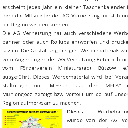
erscheint
jedes
Jahr
ein
kleiner
Taschenkalender
dem
die
Mitstreiter
der
AG
Vernetzung
für
sich
un
die Region werben können. 
Die
AG
Vernetzung
hat
auch
verschiedene
Werb
banner
oder
auch
Rollups
entworfen
und
drucke
lassen.
Die
Gestaltung
des
ges.
Werbematerials
wir
vom
Angehörigen
der
AG
Vernetzung
Peter
Schmid
vom
Förderverein
Miniaturstadt
Bützow
e.
ausgeführt.
Dieses
Werbematerial
wird
bei
Vera
staltungen
und
Messen
u.a.
der
"MELA"
Mühlengeez
gezeigt
bzw
verteilt
um
so
auf
unser
Region aufmerksam zu machen.
Dieses
Werbebanne
wurde
von
der
AG
Ve