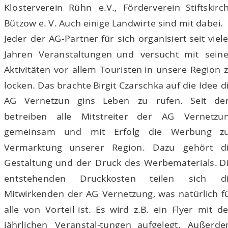
Klosterverein
Rühn
e.V.,
Förderverein
Stiftskirc
Bützow e. V. Auch einige Landwirte sind mit dabei.
Jeder
der
AG-Partner
für
sich
organisiert
seit
viel
Jahren
Veranstaltungen
und
versucht
mit
seine
Aktivitäten
vor
allem
Touristen
in
unsere
Region
z
locken.
Das
brachte
Birgit
Czarschka
auf
die
Idee
d
AG
Vernetzun
gins
Leben
zu
rufen.
Seit
de
betreiben
alle
Mitstreiter
der
AG
Vernetzun
gemeinsam
und
mit
Erfolg
die
Werbung
z
Vermarktung
unserer
Region.
Dazu
gehört
d
Gestaltung
und
der
Druck
des
Werbematerials.
D
entstehenden
Druckkosten
teilen
sich
d
Mitwirkenden
der
AG
Vernetzung,
was
natürlich
f
alle
von
Vorteil
ist.
Es
wird
z.B.
ein
Flyer
mit
de
jährlichen
Veranstal-tungen
aufgelegt.
Außerde