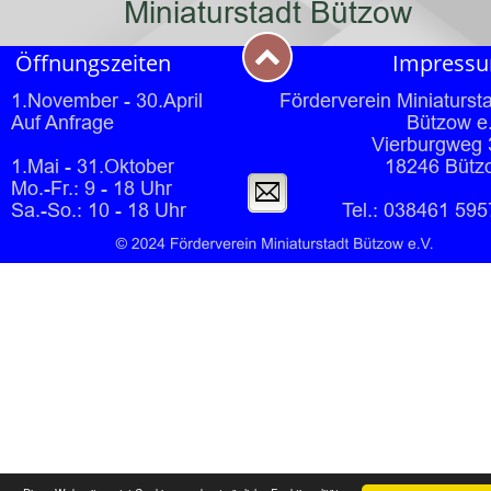
Miniaturstadt Bützow
Öffnungszeiten
Impress
1.November - 30.April
Förderverein Miniatursta
Auf Anfrage
Bützow e
Vierburgweg 
1.Mai - 31.Oktober
18246 Bütz
Mo.-Fr.: 9 - 18 Uhr
Sa.-So.: 10 - 18 Uhr
Tel.: 038461 595