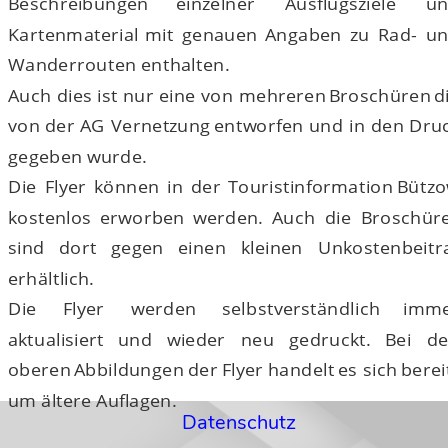
Beschreibungen
einzelner
Ausflugsziele
un
Kartenmaterial
mit
genauen
Angaben
zu
Rad-
un
Wanderrouten enthalten.
Auch
dies
ist
nur
eine
von
mehreren
Broschüren
d
von
der
AG
Vernetzung
entworfen
und
in
den
Druc
gegeben wurde.
Die
Flyer
können
in
der
Touristinformation
Bützo
kostenlos
erworben
werden.
Auch
die
Broschür
sind
dort
gegen
einen
kleinen
Unkostenbeitr
erhältlich. 
Die
Flyer
werden
selbstverständlich
imme
aktualisiert
und
wieder
neu
gedruckt.
Bei
de
oberen
Abbildungen
der
Flyer
handelt
es
sich
berei
um ältere Auflagen.
Datenschutz