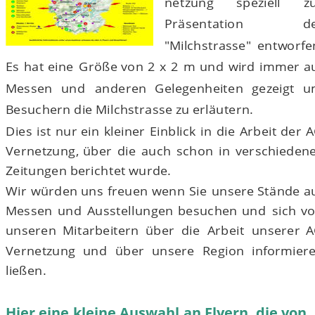
netzung
speziell
z
Präsentation
de
"Milchstrasse"
entworfen
Es
hat
eine
Größe
von
2
x
2
m
und
wird
immer
a
Messen
und
anderen
Gelegenheiten
gezeigt
u
Besuchern die Milchstrasse zu erläutern.
Dies
ist
nur
ein
kleiner
Einblick
in
die
Arbeit
der
A
Vernetzung,
über
die
auch
schon
in
verschiedene
Zeitungen berichtet wurde.
Wir
würden
uns
freuen
wenn
Sie
unsere
Stände
a
Messen
und
Ausstellungen
besuchen
und
sich
vo
unseren
Mitarbeitern
über
die
Arbeit
unserer
A
Vernetzung
und
über
unsere
Region
informier
ließen. 
Hier eine kleine Auswahl an Flyern, die von 